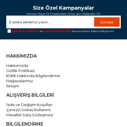
Size Özel Kampanyalar
Hemen Kayıt Ol Fırsatlardan Önce Sen Haberdar Ol!
Gönder
Üyelik koşullarını
ve
kişisel verilerimin
korunmasını kabul ediyorum.
HAKKIMIZDA
Hakkımızda
Gizlilik Politikası
KVKK Hakkında Bilgilendirme
Mağazalarımız
İletişim
ALIŞVERİŞ BİLGİLERİ
İade ve Değişim Koşulları
Çerez(Cookie) Kullanımı
Mesafeli Satış Sözleşmesi
BİLGİLENDİRME