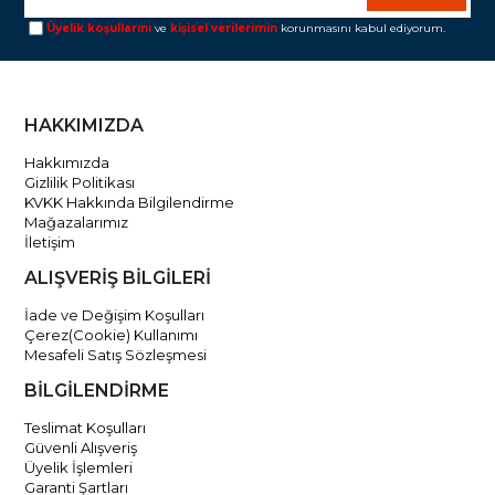
Üyelik koşullarını
ve
kişisel verilerimin
korunmasını kabul ediyorum.
HAKKIMIZDA
Hakkımızda
Gizlilik Politikası
KVKK Hakkında Bilgilendirme
Mağazalarımız
İletişim
ALIŞVERİŞ BİLGİLERİ
İade ve Değişim Koşulları
Çerez(Cookie) Kullanımı
Mesafeli Satış Sözleşmesi
BİLGİLENDİRME
Teslimat Koşulları
Güvenli Alışveriş
Üyelik İşlemleri
Garanti Şartları