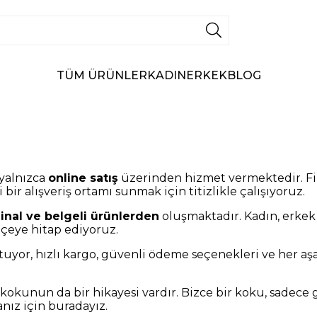
TÜM ÜRÜNLER
KADIN
ERKEK
BLOG
yalnızca
online satış
üzerinden hizmet vermektedir. Fi
bir alışveriş ortamı sunmak için titizlikle çalışıyoruz.
jinal ve belgeli ürünlerden
oluşmaktadır. Kadın, erkek
çeye hitap ediyoruz.
yor, hızlı kargo, güvenli ödeme seçenekleri ve her a
kokunun da bir hikayesi vardır. Bizce bir koku, sadece gü
nız için buradayız.