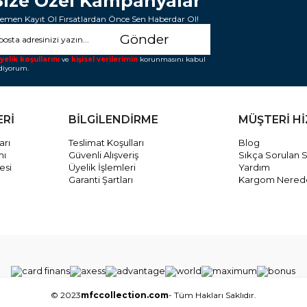
Size Özel Kampanyalar
emen Kayıt Ol Fırsatlardan Önce Sen Haberdar Ol!
Gönder
yelik koşullarını
ve
kişisel verilerimin
korunmasını kabul
diyorum.
ERİ
BİLGİLENDİRME
MÜŞTERİ H
arı
Teslimat Koşulları
Blog
mı
Güvenli Alışveriş
Sıkça Sorulan S
esi
Üyelik İşlemleri
Yardım
Garanti Şartları
Kargom Nered
© 2023
mfccollection.com
- Tüm Hakları Saklıdır.