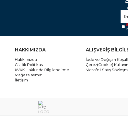
H
Ü
e
HAKKIMIZDA
ALIŞVERİŞ BİLGİL
Hakkımızda
İade ve Değişim Koşull
Gizlilik Politikası
Çerez(Cookie) Kullanı
KVKK Hakkında Bilgilendirme
Mesafeli Satış Sözleşm
Mağazalarımız
İletişim