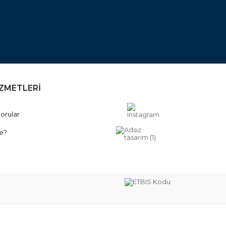
İZMETLERİ
orular
e?