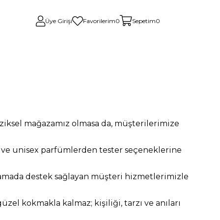
Üye Girişi
Favorilerim
0
Sepetim
0
ziksel mağazamız olmasa da, müşterilerimize
 ve unisex parfümlerden tester seçeneklerine
şamada destek sağlayan müşteri hizmetlerimizle
zel kokmakla kalmaz; kişiliği, tarzı ve anıları